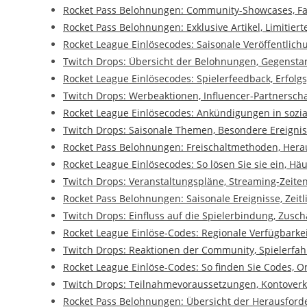
Rocket Pass Belohnungen: Community-Showcases, Fan
Rocket Pass Belohnungen: Exklusive Artikel, Limitiert
Rocket League Einlösecodes: Saisonale Veröffentlic
Twitch Drops: Übersicht der Belohnungen, Gegensta
Rocket League Einlösecodes: Spielerfeedback, Erfolg
Twitch Drops: Werbeaktionen, Influencer-Partnersc
Rocket League Einlösecodes: Ankündigungen in soz
Twitch Drops: Saisonale Themen, Besondere Ereignis
Rocket Pass Belohnungen: Freischaltmethoden, Hera
Rocket League Einlösecodes: So lösen Sie sie ein, Hä
Twitch Drops: Veranstaltungspläne, Streaming-Zeite
Rocket Pass Belohnungen: Saisonale Ereignisse, Zeit
Twitch Drops: Einfluss auf die Spielerbindung, Zu
Rocket League Einlöse-Codes: Regionale Verfügbarkei
Twitch Drops: Reaktionen der Community, Spielerfa
Rocket League Einlöse-Codes: So finden Sie Codes, 
Twitch Drops: Teilnahmevoraussetzungen, Kontoverk
Rocket Pass Belohnungen: Übersicht der Herausford