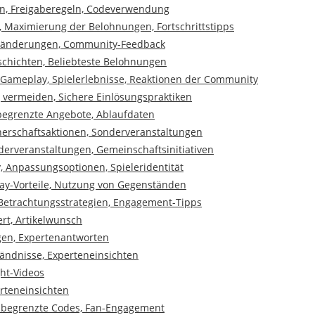
en, Freigaberegeln, Codeverwendung
 Maximierung der Belohnungen, Fortschrittstipps
gnänderungen, Community-Feedback
schichten, Beliebteste Belohnungen
 Gameplay, Spielerlebnisse, Reaktionen der Community
g vermeiden, Sichere Einlösungspraktiken
 begrenzte Angebote, Ablaufdaten
tnerschaftsaktionen, Sonderveranstaltungen
erveranstaltungen, Gemeinschaftsinitiativen
, Anpassungsoptionen, Spieleridentität
lay-Vorteile, Nutzung von Gegenständen
 Betrachtungsstrategien, Engagement-Tipps
rt, Artikelwunsch
agen, Expertenantworten
tändnisse, Experteneinsichten
ght-Videos
erteneinsichten
h begrenzte Codes, Fan-Engagement