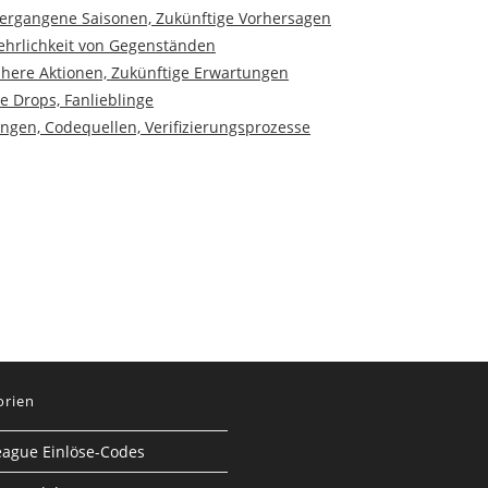
Vergangene Saisonen, Zukünftige Vorhersagen
ehrlichkeit von Gegenständen
ühere Aktionen, Zukünftige Erwartungen
e Drops, Fanlieblinge
ngen, Codequellen, Verifizierungsprozesse
orien
eague Einlöse-Codes