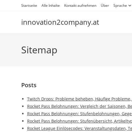
Skip
Startseite
Alle Inhalte
Kontakt aufnehmen
Über
Sprache
to
content
innovation2company.at
Sitemap
Posts
Twitch Drops: Probleme beheben, Häufige Probleme,
Rocket Pass Belohnungen: Vergleich der Saisonen, 
Rocket Pass Belohnungen: Stufenbelohnungen, Gegens
Rocket Pass Belohnungen: Stufenübersicht, Artikelty
Rocket League Einlösecodes: Veranstaltungsdaten,