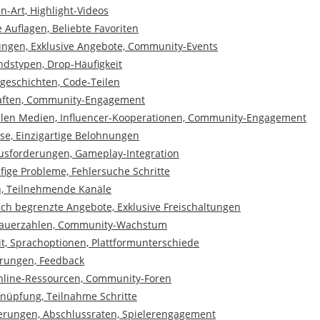
-Art, Highlight-Videos
e Auflagen, Beliebte Favoriten
hungen, Exklusive Angebote, Community-Events
ndstypen, Drop-Häufigkeit
sgeschichten, Code-Teilen
haften, Community-Engagement
ialen Medien, Influencer-Kooperationen, Community-Engagement
se, Einzigartige Belohnungen
usforderungen, Gameplay-Integration
ufige Probleme, Fehlersuche Schritte
n, Teilnehmende Kanäle
lich begrenzte Angebote, Exklusive Freischaltungen
schauerzahlen, Community-Wachstum
t, Sprachoptionen, Plattformunterschiede
hrungen, Feedback
Online-Ressourcen, Community-Foren
nüpfung, Teilnahme Schritte
erungen, Abschlussraten, Spielerengagement