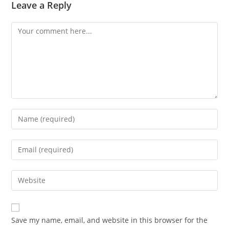
Leave a Reply
Comment
Enter
your
name
Enter
or
your
username
email
Enter
to
address
your
comment
to
website
comment
URL
Save my name, email, and website in this browser for the
(optional)