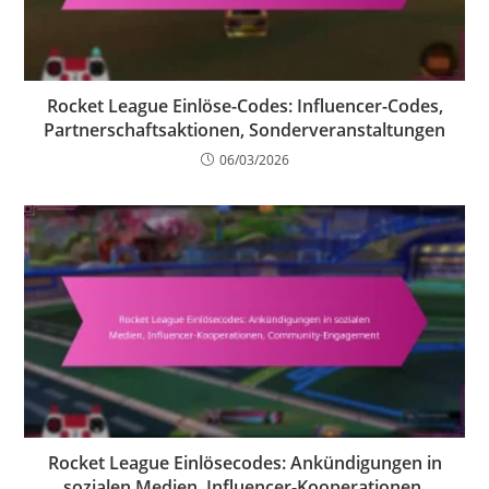
Rocket League Einlöse-Codes: Influencer-Codes,
Partnerschaftsaktionen, Sonderveranstaltungen
06/03/2026
Rocket League Einlösecodes: Ankündigungen in
sozialen Medien, Influencer-Kooperationen,