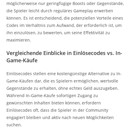
möglicherweise nur geringfügige Boosts oder Gegenstände,
die Spieler leicht durch reguläres Gameplay erwerben
können. Es ist entscheidend, die potenziellen Vorteile eines
Codes im Verhältnis zum Aufwand, der erforderlich ist, um
ihn einzulösen, zu bewerten, um seine Effektivität zu
maximieren.
Vergleichende Einblicke in Einlösecodes vs. In-
Game-Käufe
Einlösecodes stellen eine kostengünstige Alternative zu In-
Game-Käufen dar, die es Spielern ermöglichen, wertvolle
Gegenstände zu erhalten, ohne echtes Geld auszugeben.
Während In-Game-Käufe sofortigen Zugang zu
gewünschten Inhalten bieten können, erfordern
Einlösecodes oft, dass die Spieler in der Community
engagiert bleiben und aktiv nach neuen Möglichkeiten
suchen.