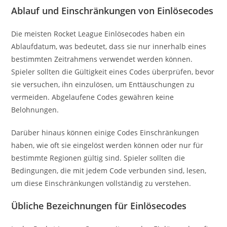
Ablauf und Einschränkungen von Einlösecodes
Die meisten Rocket League Einlösecodes haben ein
Ablaufdatum, was bedeutet, dass sie nur innerhalb eines
bestimmten Zeitrahmens verwendet werden können.
Spieler sollten die Gültigkeit eines Codes überprüfen, bevor
sie versuchen, ihn einzulösen, um Enttäuschungen zu
vermeiden. Abgelaufene Codes gewähren keine
Belohnungen.
Darüber hinaus können einige Codes Einschränkungen
haben, wie oft sie eingelöst werden können oder nur für
bestimmte Regionen gültig sind. Spieler sollten die
Bedingungen, die mit jedem Code verbunden sind, lesen,
um diese Einschränkungen vollständig zu verstehen.
Übliche Bezeichnungen für Einlösecodes