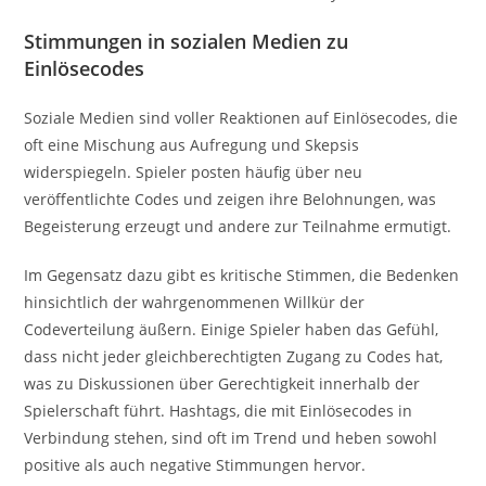
Stimmungen in sozialen Medien zu
Einlösecodes
Soziale Medien sind voller Reaktionen auf Einlösecodes, die
oft eine Mischung aus Aufregung und Skepsis
widerspiegeln. Spieler posten häufig über neu
veröffentlichte Codes und zeigen ihre Belohnungen, was
Begeisterung erzeugt und andere zur Teilnahme ermutigt.
Im Gegensatz dazu gibt es kritische Stimmen, die Bedenken
hinsichtlich der wahrgenommenen Willkür der
Codeverteilung äußern. Einige Spieler haben das Gefühl,
dass nicht jeder gleichberechtigten Zugang zu Codes hat,
was zu Diskussionen über Gerechtigkeit innerhalb der
Spielerschaft führt. Hashtags, die mit Einlösecodes in
Verbindung stehen, sind oft im Trend und heben sowohl
positive als auch negative Stimmungen hervor.