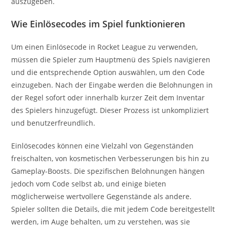
auszugeben.
Wie Einlösecodes im Spiel funktionieren
Um einen Einlösecode in Rocket League zu verwenden,
müssen die Spieler zum Hauptmenü des Spiels navigieren
und die entsprechende Option auswählen, um den Code
einzugeben. Nach der Eingabe werden die Belohnungen in
der Regel sofort oder innerhalb kurzer Zeit dem Inventar
des Spielers hinzugefügt. Dieser Prozess ist unkompliziert
und benutzerfreundlich.
Einlösecodes können eine Vielzahl von Gegenständen
freischalten, von kosmetischen Verbesserungen bis hin zu
Gameplay-Boosts. Die spezifischen Belohnungen hängen
jedoch vom Code selbst ab, und einige bieten
möglicherweise wertvollere Gegenstände als andere.
Spieler sollten die Details, die mit jedem Code bereitgestellt
werden, im Auge behalten, um zu verstehen, was sie