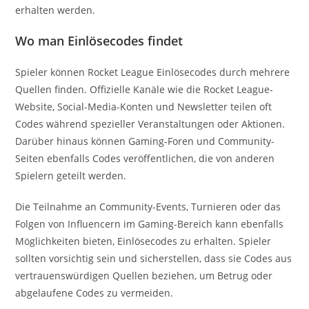
erhalten werden.
Wo man Einlösecodes findet
Spieler können Rocket League Einlösecodes durch mehrere
Quellen finden. Offizielle Kanäle wie die Rocket League-
Website, Social-Media-Konten und Newsletter teilen oft
Codes während spezieller Veranstaltungen oder Aktionen.
Darüber hinaus können Gaming-Foren und Community-
Seiten ebenfalls Codes veröffentlichen, die von anderen
Spielern geteilt werden.
Die Teilnahme an Community-Events, Turnieren oder das
Folgen von Influencern im Gaming-Bereich kann ebenfalls
Möglichkeiten bieten, Einlösecodes zu erhalten. Spieler
sollten vorsichtig sein und sicherstellen, dass sie Codes aus
vertrauenswürdigen Quellen beziehen, um Betrug oder
abgelaufene Codes zu vermeiden.