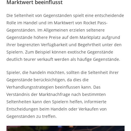
Marktwert beeinflusst
Die Seltenheit von Gegenständen spielt eine entscheidende
Rolle im Handel und im Marktwert von Rocket Pass-
Gegenständen. Im Allgemeinen erzielen seltenere
Gegenstände höhere Preise auf dem Marktplatz aufgrund
ihrer begrenzten Verfügbarkeit und Begehrtheit unter den
Spielern. Zum Beispiel können exotische Gegenstände
deutlich teurer verkauft werden als häufige Gegenstände.
Spieler, die handeln möchten, sollten die Seltenheit ihrer
Gegenstände berücksichtigen, da dies die
Verhandlungsstrategien beeinflussen kann. Das
Verständnis der Marktnachfrage nach bestimmten
Seltenheiten kann den Spielern helfen, informierte
Entscheidungen beim Handeln oder Verkaufen von
Gegenständen zu treffen.