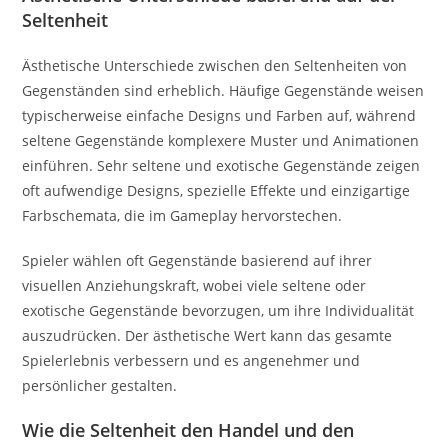
Seltenheit
Ästhetische Unterschiede zwischen den Seltenheiten von
Gegenständen sind erheblich. Häufige Gegenstände weisen
typischerweise einfache Designs und Farben auf, während
seltene Gegenstände komplexere Muster und Animationen
einführen. Sehr seltene und exotische Gegenstände zeigen
oft aufwendige Designs, spezielle Effekte und einzigartige
Farbschemata, die im Gameplay hervorstechen.
Spieler wählen oft Gegenstände basierend auf ihrer
visuellen Anziehungskraft, wobei viele seltene oder
exotische Gegenstände bevorzugen, um ihre Individualität
auszudrücken. Der ästhetische Wert kann das gesamte
Spielerlebnis verbessern und es angenehmer und
persönlicher gestalten.
Wie die Seltenheit den Handel und den