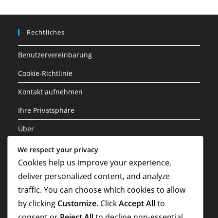
Rechtliches
Benutzervereinbarung
Cookie-Richtlinie
Kontakt aufnehmen
Ihre Privatsphäre
Über
We respect your privacy
Kategorien
Cookies help us improve your experience,
deliver personalized content, and analyze
Rocket League Einlöse-Codes
traffic. You can choose which cookies to allow
Rocket Pass Belohnungen
by clicking
Customize
. Click
Accept All
to
Twitch Drops und Fanbelohnungen
consent or
Reject All
to decline non-essential