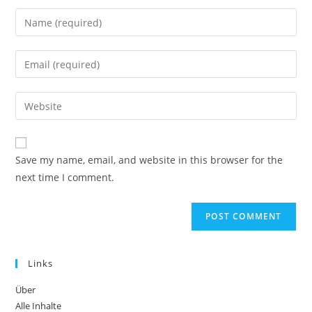
Enter
your
name
Enter
or
your
username
email
Enter
to
address
your
comment
to
website
comment
URL
Save my name, email, and website in this browser for the
(optional)
next time I comment.
Links
Über
Alle Inhalte