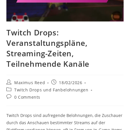
Twitch Drops:
Veranstaltungspläne,
Streaming-Zeiten,
Teilnehmende Kanäle
Post
Post
Maximus Reed
18/02/2026
author:
published:
Post
Twitch Drops und Fanbelohnungen
category:
Post
0 Comments
comments:
Twitch Drops sind aufregende Belohnungen, die Zuschauer
durch das Anschauen bestimmter Streams auf der
Plattform verdienen können, oft in Form von In-Game-Items