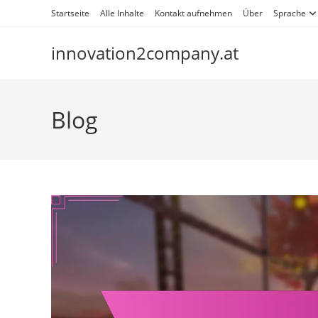
Skip
Startseite
Alle Inhalte
Kontakt aufnehmen
Über
Sprache
to
content
innovation2company.at
Blog