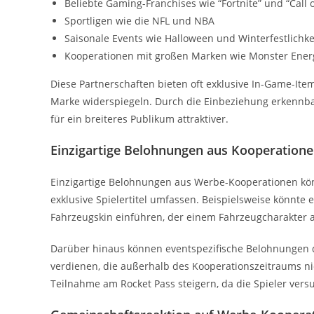
Beliebte Gaming-Franchises wie “Fortnite” und “Call o
Sportligen wie die NFL und NBA
Saisonale Events wie Halloween und Winterfestlichke
Kooperationen mit großen Marken wie Monster Ener
Diese Partnerschaften bieten oft exklusive In-Game-Item
Marke widerspiegeln. Durch die Einbeziehung erkennb
für ein breiteres Publikum attraktiver.
Einzigartige Belohnungen aus Kooperation
Einzigartige Belohnungen aus Werbe-Kooperationen kön
exklusive Spielertitel umfassen. Beispielsweise könnte
Fahrzeugskin einführen, der einem Fahrzeugcharakter 
Darüber hinaus können eventspezifische Belohnungen den
verdienen, die außerhalb des Kooperationszeitraums nic
Teilnahme am Rocket Pass steigern, da die Spieler vers