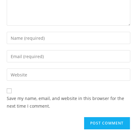
Enter
your
name
Enter
or
your
username
email
Enter
to
address
your
comment
to
website
comment
URL
Save my name, email, and website in this browser for the
(optional)
next time I comment.