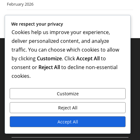
February 2026
We respect your privacy
Cookies help us improve your experience,
deliver personalized content, and analyze
traffic. You can choose which cookies to allow
Rechtliches
by clicking
Customize
. Click
Accept All
to
Benutzervereinbarung
consent or
Reject All
to decline non-essential
cookies.
Cookie-Richtlinie
Kontakt aufnehmen
Customize
Ihre Privatsphäre
Reject All
Über
Accept All
Kategorien