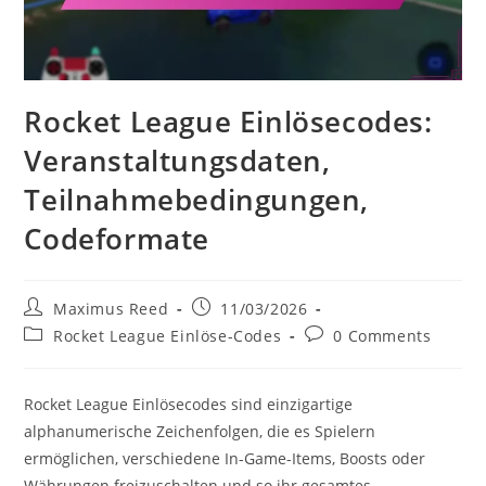
Rocket League Einlösecodes:
Veranstaltungsdaten,
Teilnahmebedingungen,
Codeformate
Post
Post
Maximus Reed
11/03/2026
author:
published:
Post
Post
Rocket League Einlöse-Codes
0 Comments
category:
comments:
Rocket League Einlösecodes sind einzigartige
alphanumerische Zeichenfolgen, die es Spielern
ermöglichen, verschiedene In-Game-Items, Boosts oder
Währungen freizuschalten und so ihr gesamtes