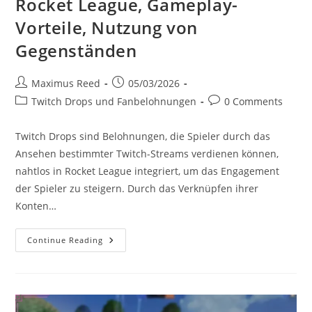
Rocket League, Gameplay-
Vorteile, Nutzung von
Gegenständen
Post
Post
Maximus Reed
05/03/2026
author:
published:
Post
Post
Twitch Drops und Fanbelohnungen
0 Comments
category:
comments:
Twitch Drops sind Belohnungen, die Spieler durch das
Ansehen bestimmter Twitch-Streams verdienen können,
nahtlos in Rocket League integriert, um das Engagement
der Spieler zu steigern. Durch das Verknüpfen ihrer
Konten…
Twitch
Continue Reading
Drops:
Integration
Mit
Rocket
League,
Gameplay-
Vorteile,