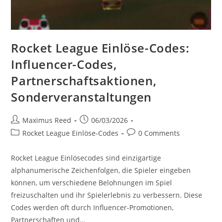
Rocket League Einlöse-Codes:
Influencer-Codes,
Partnerschaftsaktionen,
Sonderveranstaltungen
Post
Post
Maximus Reed
06/03/2026
author:
published:
Post
Post
Rocket League Einlöse-Codes
0 Comments
category:
comments:
Rocket League Einlösecodes sind einzigartige
alphanumerische Zeichenfolgen, die Spieler eingeben
können, um verschiedene Belohnungen im Spiel
freizuschalten und ihr Spielerlebnis zu verbessern. Diese
Codes werden oft durch Influencer-Promotionen,
Partnerschaften und…