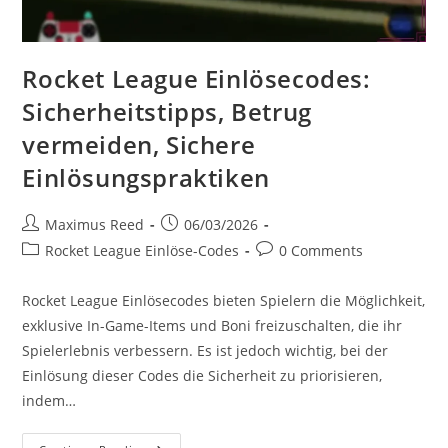
Rocket League Einlösecodes:
Sicherheitstipps, Betrug
vermeiden, Sichere
Einlösungspraktiken
Post
Post
Maximus Reed
06/03/2026
author:
published:
Post
Post
Rocket League Einlöse-Codes
0 Comments
category:
comments:
Rocket League Einlösecodes bieten Spielern die Möglichkeit,
exklusive In-Game-Items und Boni freizuschalten, die ihr
Spielerlebnis verbessern. Es ist jedoch wichtig, bei der
Einlösung dieser Codes die Sicherheit zu priorisieren,
indem…